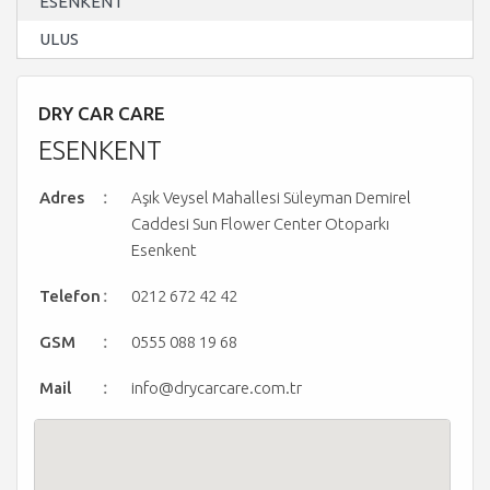
ESENKENT
ULUS
DRY CAR CARE
ESENKENT
:
Adres
Aşık Veysel Mahallesi Süleyman Demirel
Caddesi Sun Flower Center Otoparkı
Esenkent
:
Telefon
0212 672 42 42
:
GSM
0555 088 19 68
:
Mail
info@drycarcare.com.tr