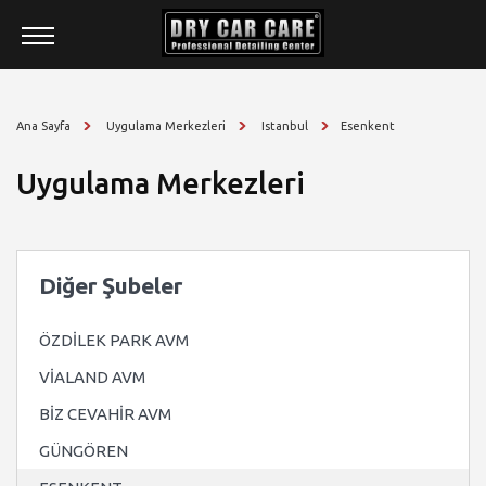
HAKKIMIZDA
ÜRÜNLER
Ana Sayfa
Uygulama Merkezleri
Istanbul
Esenkent
HİZMETLER
Uygulama Merkezleri
BAYİLİK
UYGULAMA MERKEZLERİ
BLOG
Diğer Şubeler
İLETİŞİM
ÖZDİLEK PARK AVM
VİALAND AVM
BİZ CEVAHİR AVM
GÜNGÖREN