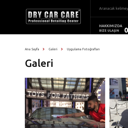
HAKKIMIZDA
HAKKIMIZDA
0
ÜRÜNLER
BİZE ULAŞIN
HİZMETLER
İLETİŞİM
BAYİLİK
Ana Sayfa
Galeri
Uygulama Fotoğrafları
UYGULAMA MERKEZLERİ
Galeri
BLOG
İLETİŞİM