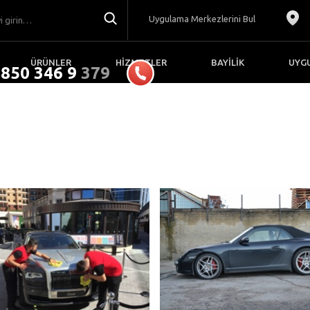
Uygulama Merkezlerini Bul
ÜRÜNLER
HİZMETLER
BAYİLİK
UYG
850 346 9
DRY
TR
DETAYLI GÖR
DETAYLI GÖR